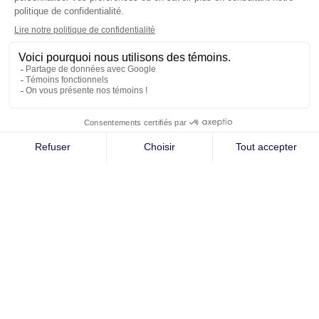
NOS
COORDONNÉES
3995, boul. Laurier Ouest
Saint-Hyacinthe, Québec
J2S 3T8
T: 450-773-1453