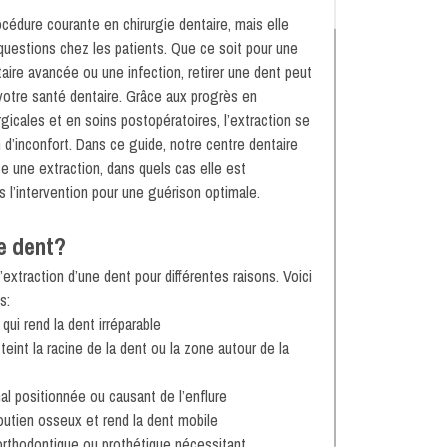
océdure courante en chirurgie dentaire, mais elle
uestions chez les patients. Que ce soit pour une
taire avancée ou une infection, retirer une dent peut
votre santé dentaire. Grâce aux progrès en
gicales et en soins postopératoires, l’extraction se
 d’inconfort. Dans ce guide, notre centre dentaire
 une extraction, dans quels cas elle est
 l’intervention pour une guérison optimale.
e dent?
xtraction d’une dent pour différentes raisons. Voici
s:
qui rend la dent irréparable
teint la racine de la dent ou la zone autour de la
l positionnée ou causant de l’enflure
 soutien osseux et rend la dent mobile
 orthodontique ou prothétique nécessitant