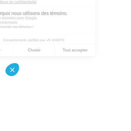
NOS
COORDONNÉES
3995, boul. Laurier Ouest
Saint-Hyacinthe, Québec